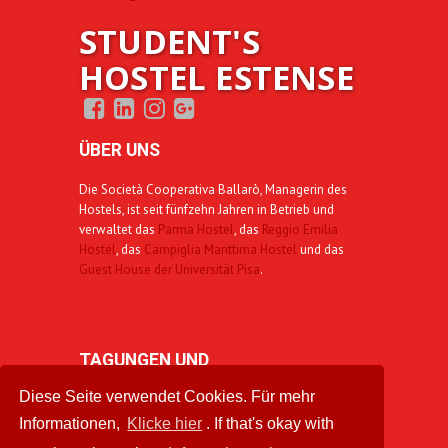
STUDENT'S
HOSTEL ESTENSE
ÜBER UNS
Die Società Cooperativa Ballarò, Managerin des
Hostels, ist seit fünfzehn Jahren in Betrieb und
verwaltet das
Parma Hostel
, das
Reggio Emilia
Hostel
, das
Campiglia Marittima Hostel
und das
Guest House der Universität Pisa
.
TAGUNGEN UND
Diese Seite verwendet Cookies. Für mehr
VERANSTALTUNGEN
Informationen,
Klicke hier
. If that's okay with