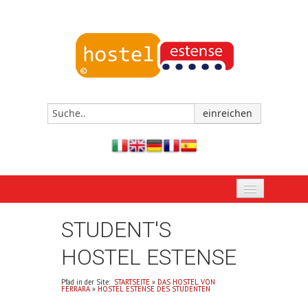
STARTSEITE
STUDENT'S
JETZT BUCHEN
HOSTEL ESTENSE
DAS HOSTEL VON FERRARA
Pfad in der Site:
STARTSEITE
»
DAS HOSTEL VON
FERRARA
»
HOSTEL ESTENSE DES STUDENTEN
EREIGNISSE UND TERMINE